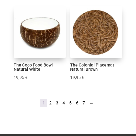
The Coco Food Bowl –
The Colonial Placemat –
Natural White
Natural Brown
19,95
€
19,95
€
1
2
3
4
5
6
7
→