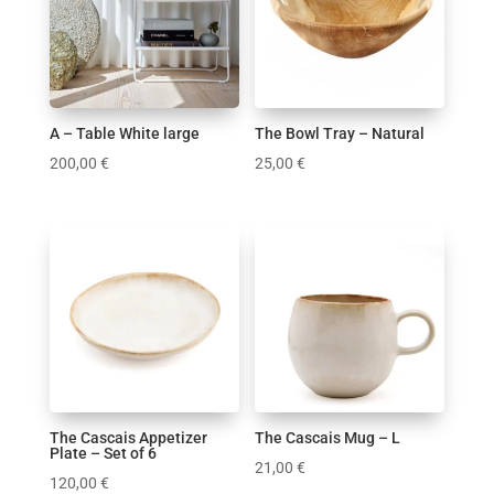
2
1
2
10
4
1
2
2
1
A – Table White large
The Bowl Tray – Natural
200,00
€
25,00
€
Εύρος τιμών
8 €
200 €
8
200
The Cascais Appetizer
The Cascais Mug – L
Plate – Set of 6
21,00
€
120,00
€