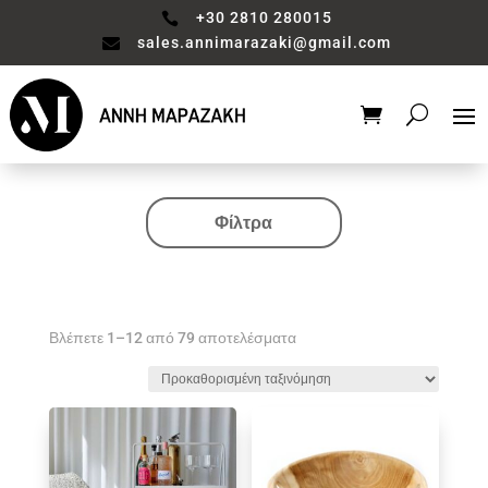
+30 2810 280015

sales.annimarazaki@gmail.com

Φίλτρα
Κατηγορία
Ποτήρια
Βλέπετε 1–12 από 79 αποτελέσματα
Χρώμα
1
2
1
6
1
18
9
5
1
1