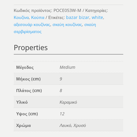
-
M
Κωδικός προϊόντος:
POCE053W-M
Κατηγορίες:
ποσότητα
Κουζίνα
,
Κούπα
Ετικέτες:
bazar bizar
,
white
,
αξεσουάρ κουζίνας
,
σκεύη κουζίνας
,
σκεύη
σερβιρίσματος
Properties
Μέγεδος
Medium
Μήκος (cm)
9
Πλάτος (cm)
8
Υλικό
Κεραμικό
Υψος (cm)
12
Χρώμα
Λευκό, Χρυσό