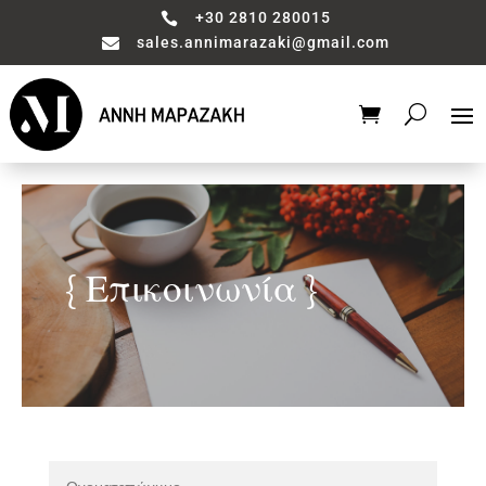
+30 2810 280015

sales.annimarazaki@gmail.com

{ Επικοινωνία }