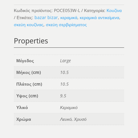
-
L
Κωδικός προϊόντος:
POCE053W-L
Κατηγορία:
Κουζίνα
ποσότητα
Ετικέτες:
bazar bizar
,
κεραμικά
,
κεραμικά αντικείμενα
,
σκεύη κουζίνας
,
σκεύη σερβιρίσματος
Properties
Μέγεδος
Large
Μήκος (cm)
10.5
Πλάτος (cm)
10.5
Υψος (cm)
9.5
Υλικό
Κεραμικό
Χρώμα
Λευκό, Χρυσό