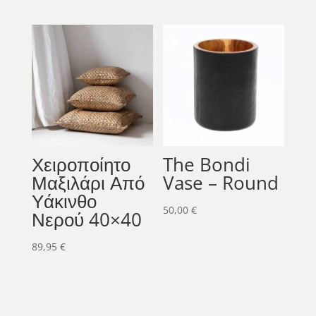
65,00 €
through
149,95 €
Χειροποίητο
The Bondi
Μαξιλάρι Από
Vase – Round
Υάκινθο
50,00
€
Νερού 40×40
89,95
€