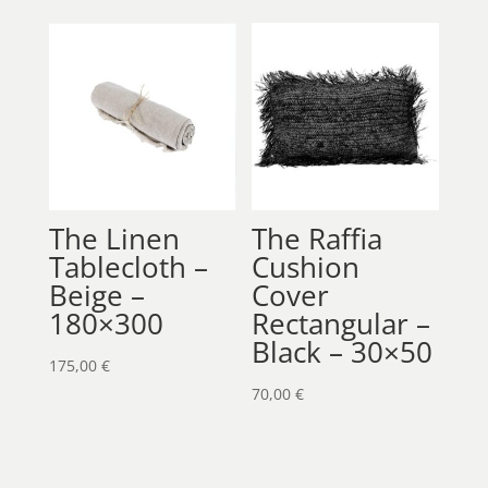
The Linen
The Raffia
Tablecloth –
Cushion
Beige –
Cover
180×300
Rectangular –
Black – 30×50
175,00
€
70,00
€