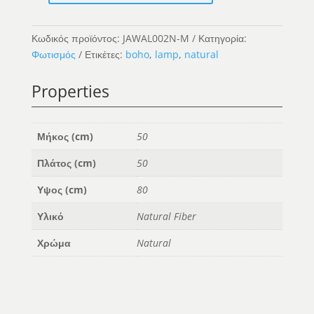
Guagua
Pendant
Κωδικός προϊόντος:
JAWAL002N-M
Κατηγορία:
Lamp
Φωτισμός
Ετικέτες:
boho
,
lamp
,
natural
-
Natural
Properties
-
M
ποσότητα
Μήκος (cm)
50
Πλάτος (cm)
50
Υψος (cm)
80
Υλικό
Natural Fiber
Χρώμα
Natural