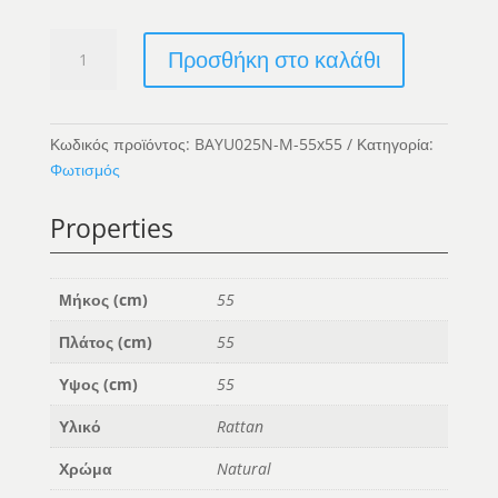
Good
Προσθήκη στο καλάθι
Vibes
Pendant
-
M
Κωδικός προϊόντος:
BAYU025N-M-55x55
Κατηγορία:
ποσότητα
Φωτισμός
Properties
Μήκος (cm)
55
Πλάτος (cm)
55
Υψος (cm)
55
Υλικό
Rattan
Χρώμα
Natural