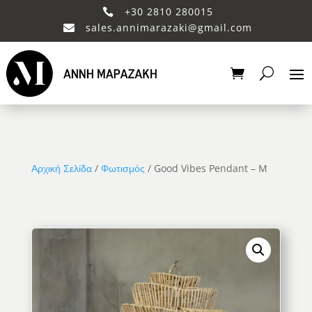
+30 2810 280015

sales.annimarazaki@gmail.com

Αρχική Σελίδα
/
Φωτισμός
/ Good Vibes Pendant – M