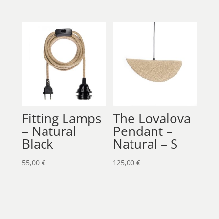
price
τρέχουσα
was:
τιμή
40,00 €.
είναι:
34,00 €.
Fitting Lamps
The Lovalova
– Natural
Pendant –
Black
Natural – S
55,00
€
125,00
€