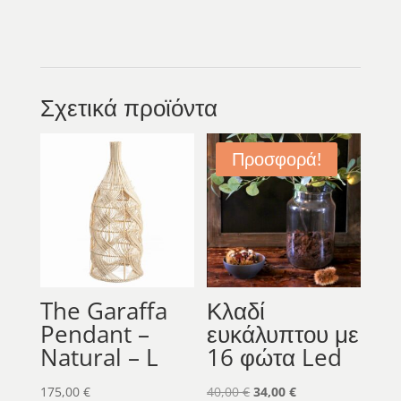
Σχετικά προϊόντα
Προσφορά!
The Garaffa
Κλαδί
Pendant –
ευκάλυπτου με
Natural – L
16 φώτα Led
Original
Η
175,00
€
40,00
€
34,00
€