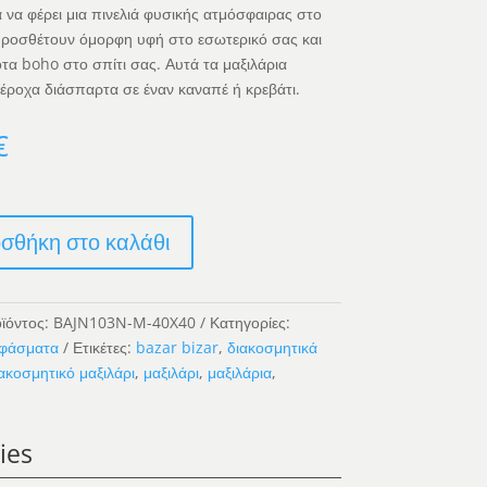
 να φέρει μια πινελιά φυσικής ατμόσφαιρας στο
Προσθέτουν όμορφη υφή στο εσωτερικό σας και
ότα boho στο σπίτι σας. Αυτά τα μαξιλάρια
έροχα διάσπαρτα σε έναν καναπέ ή κρεβάτι.
€
σθήκη στο καλάθι
ϊόντος:
BAJN103N-M-40X40
Κατηγορίες:
φάσματα
Ετικέτες:
bazar bizar
,
διακοσμητικά
ακοσμητικό μαξιλάρι
,
μαξιλάρι
,
μαξιλάρια
,
ies