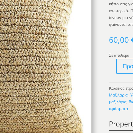
κήπο σας για
εσωτερικό. 
δίνουν μια ν
φαίνονται υπ
60,00
Σε απόθεμα
Προ
Χειροποίητο
Μαξιλάρι
Από
Κωδικός προ
Raffia
Μαξιλάρια
,
Υ
-
μαξιλάρια
,
δι
Φυσικό
υφάσματα
40x40
ποσότητα
Propert