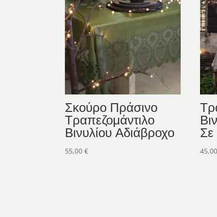
Σκούρο Πράσινο
Τρ
Τραπεζομάντιλο
Βι
Βινυλίου Αδιάβροχο
Σε
55,00
€
45,0