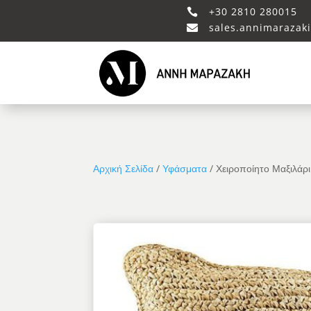
+30 2810 280015

sales.annimarazak

Αρχική Σελίδα
/
Υφάσματα
/ Χειροποίητο Μαξιλάρ