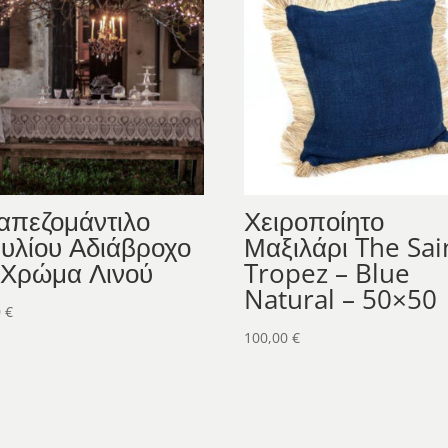
απεζομάντιλο
Χειροποίητο
νυλίου Αδιάβροχο
Μαξιλάρι The Sai
 Χρώμα Λινού
Tropez – Blue
Natural – 50×50
0
€
100,00
€