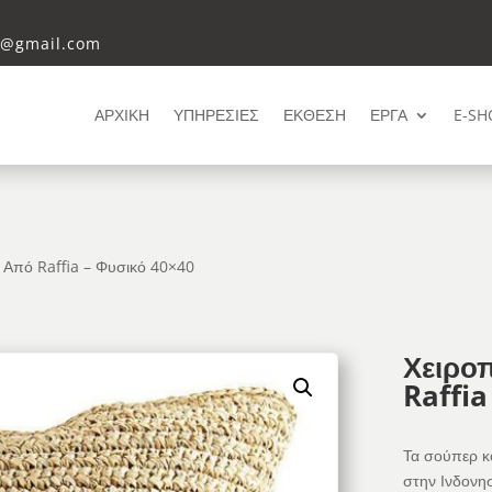
i@gmail.com
ΑΡΧΙΚΗ
ΥΠΗΡΕΣΙΕΣ
ΕΚΘΕΣΗ
ΕΡΓΑ
E-SH
ι Από Raffia – Φυσικό 40×40
Χειρο
Raffia
Τα σούπερ κο
στην Ινδονησ