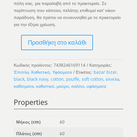
πόλη σας, για παραλαβή από το πρακτορείο. Σε
περίπτωση που κάποιος πελάτης επιθυμεί κατ’ οίκον
παράδοση, θα πρέπει να συνεννοηθεί με το πρακτορείο
για την έξτρα χρέωση.
Προσθήκη στο καλάθι
The
Oh
My
Κωδικός προϊόντος:
7438246169114
Κατηγορίες:
Gee
Έπιπλα
,
Καθιστικό
,
Υφάσματα
Ετικέτες:
bazar bizar
,
Pouffe
black
,
black navy
,
cotton
,
pouffe
,
soft cotton
,
έπιπλα
,
-
καθίσματα
,
καθιστικό
,
μαύρο
,
σαλόνι
,
υφάσματα
Black
Navy
Properties
ποσότητα
Μήκος (cm)
60
Πλάτος (cm)
60