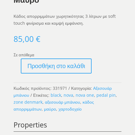
Κάδος απορριμμάτων χωρητικότητας 3 λίτρων με soft
touch φινίρισμα και κομψή εμφάνιση.
85,00
€
Σε απόθεμα
Προσθήκη στο καλάθι
Χαρτοδοχείο
Nova
5L
Κωδικός προϊόντος:
331971
Κατηγορία:
Αξεσουάρ
Μαύρο
μπάνιου
Ετικέτες:
black
,
nova
,
nova one
,
pedal pin
,
ποσότητα
zone denmark
,
αξεσουάρ μπάνιου
,
κάδος
απορριμμάτων
,
μαύρο
,
χαρτοδοχείο
Properties