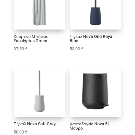
Κούπα
Κουρτίνες Μπάνιου
Μαξιλάρια
Παιδικό δωμάτιο
Πασχαλινά
Κουρτίνα Μπάνιου
Πιγκάλ Nova One Royal
Eucalyptus Green
Blue
Πλατό
37,50
€
53,00
€
Σαλόνι
Τραπεζαρία
Υφάσματα
Φωτισμός
Χριστουγεννιάτικα
Χρώμα
1
1
0
1
0
0
1
1
1
0
Πιγκάλ Nova Soft Grey
Χαρτοδοχείο Nova 5L
Μαύρο
50,00
€
4
0
0
1
4