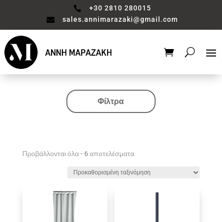
+30 2810 280015

sales.annimarazaki@gmail.com

Φίλτρα
Κατηγορία
Valentine's Collection
Αξεσουάρ μπάνιου
Προβάλλονται όλα - 6 αποτελέσματα
Βάζο
Είδη διακόσμησης
Έπιπλα
Καθιστικό
Κηροπηγιο
Κουζίνα