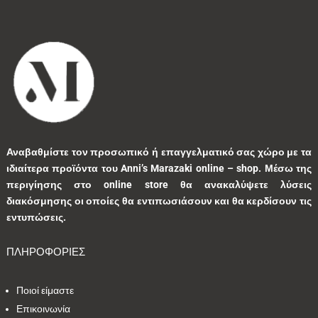
5
1
0
4
1
2
2
24
1
4
1
2
1
2
1
Αναβαθμίστε τον προσωπικό ή επαγγελματικό σας χώρο με τα
ιδιαίτερα προϊόντα του Anni’s Marazaki online – shop.
Μέσω της
Εύρος τιμών
περιγίησης στο online store θα ανακαλύψετε λύσεις
37 €
85 €
διακόσμησης οι οποίες θα εντιπωσιάσουν και θα κερδίσουν τις
εντυπώσεις.
37
85
ΠΛΗΡΟΦΟΡΙΕΣ
Ποιοί είμαστε
Επικοινωνία