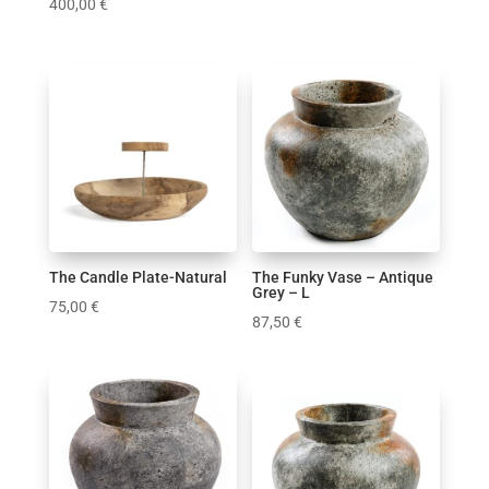
400,00
€
Εύρος τιμών
52 €
400 €
52
400
The Candle Plate-Natural
The Funky Vase – Antique
Grey – L
75,00
€
87,50
€