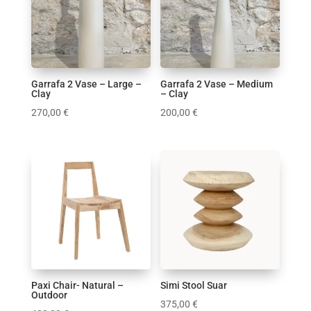
Καθιστικό
Κηροπηγιο
Κουζίνα
Κούπα
Κουρτίνες Μπάνιου
Garrafa 2 Vase – Large –
Garrafa 2 Vase – Medium
Clay
– Clay
Μαξιλάρια
270,00
€
200,00
€
Παιδικό δωμάτιο
Πασχαλινά
Πλατό
Σαλόνι
Τραπεζαρία
Υφάσματα
Φωτισμός
Χριστουγεννιάτικα
Χρώμα
3
1
1
2
9
Paxi Chair- Natural –
Simi Stool Suar
Outdoor
375,00
€