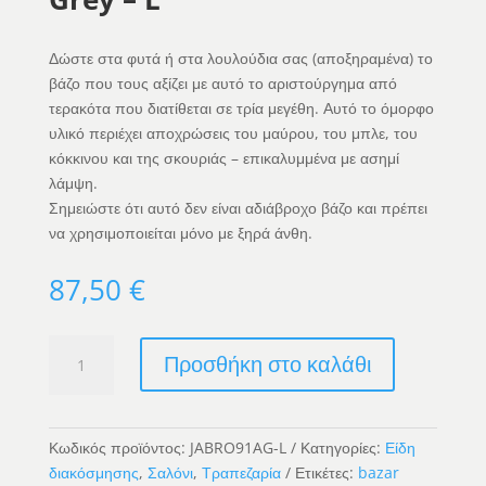
Δώστε στα φυτά ή στα λουλούδια σας (αποξηραμένα) το
βάζο που τους αξίζει με αυτό το αριστούργημα από
τερακότα που διατίθεται σε τρία μεγέθη. Αυτό το όμορφο
υλικό περιέχει αποχρώσεις του μαύρου, του μπλε, του
κόκκινου και της σκουριάς – επικαλυμμένα με ασημί
λάμψη.
Σημειώστε ότι αυτό δεν είναι αδιάβροχο βάζο και πρέπει
να χρησιμοποιείται μόνο με ξηρά άνθη.
87,50
€
The
Προσθήκη στο καλάθι
Funky
Vase
-
Antique
Κωδικός προϊόντος:
JABRO91AG-L
Κατηγορίες:
Είδη
Grey
διακόσμησης
,
Σαλόνι
,
Τραπεζαρία
Ετικέτες:
bazar