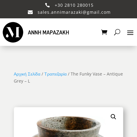
+30 2810 280015

sales.annimarazaki@gmail.com

Αρχική Σελίδα
/
Τραπεζαρία
/ The Funky Vase – Antique
Grey – L