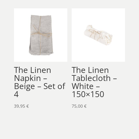
The Linen
The Linen
Napkin –
Tablecloth –
Beige – Set of
White –
4
150×150
39,95
€
75,00
€