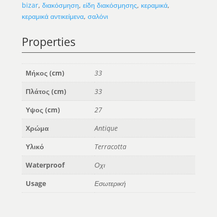
-
bizar
,
διακόσμηση
,
είδη διακόσμησης
,
κεραμικά
,
L
κεραμικά αντικείμενα
,
σαλόνι
ποσότητα
Properties
Μήκος (cm)
33
Πλάτος (cm)
33
Υψος (cm)
27
Χρώμα
Antique
Υλικό
Terracotta
Waterproof
Οχι
Usage
Εσωτερική