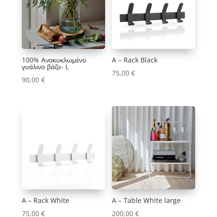
Κούπα
Κουρτίνες Μπάνιου
Μαξιλάρια
Παιδικό δωμάτιο
Πασχαλινά
100% Aνακυκλωμένο
A – Rack Black
γυάλινο βάζο- L
Πλατό
75,00
€
Σαλόνι
90,00
€
Τραπεζαρία
Υφάσματα
Φωτισμός
Χριστουγεννιάτικα
Χρώμα
1
1
0
1
0
0
1
1
1
0
A – Rack White
A – Table White large
75,00
€
200,00
€