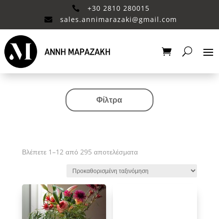
+30 2810 280015

sales.annimarazaki@gmail.com

Φίλτρα
Κατηγορία
Valentine's Collection
Αξεσουάρ μπάνιου
Βλέπετε 1–12 από 295 αποτελέσματα
Βάζο
Είδη διακόσμησης
Έπιπλα
Καθιστικό
Κηροπηγιο
Κουζίνα