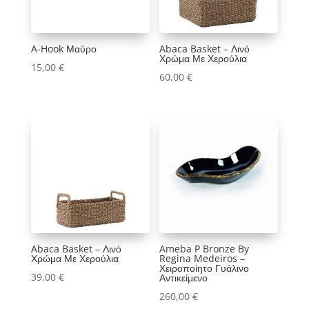
5
1
0
4
1
A-Hook Μαύρο
Abaca Basket – Λινό
Χρώμα Με Χερούλια
15,00
€
2
2
24
1
4
60,00
€
1
2
1
2
1
Εύρος τιμών
4 €
795 €
4
795
Abaca Basket – Λινό
Ameba P Bronze By
Χρώμα Με Χερούλια
Regina Medeiros –
Χειροποίητο Γυάλινο
39,00
€
Αντικείμενο
260,00
€