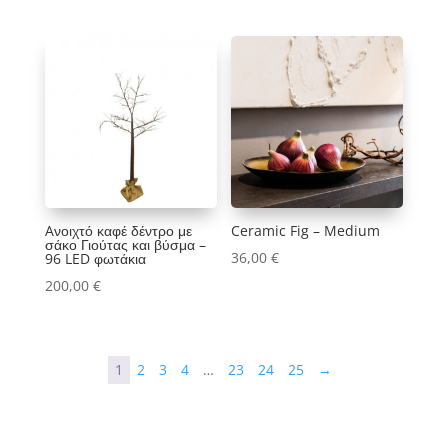
Aνοιχτό καφέ δέντρο με
Ceramic Fig – Medium
σάκο Γιούτας και βύσμα –
36,00
€
96 LED φωτάκια
200,00
€
1
2
3
4
…
23
24
25
→