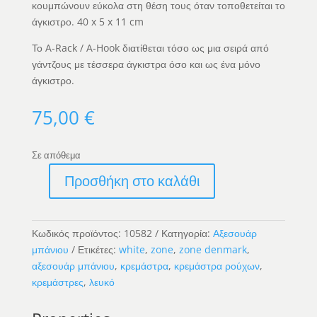
κουμπώνουν εύκολα στη θέση τους όταν τοποθετείται το
άγκιστρο. 40 x 5 x 11 cm
Το A-Rack / A-Hook διατίθεται τόσο ως μια σειρά από
γάντζους με τέσσερα άγκιστρα όσο και ως ένα μόνο
άγκιστρο.
75,00
€
Σε απόθεμα
Προσθήκη στο καλάθι
A
–
Rack
Κωδικός προϊόντος:
10582
Κατηγορία:
Αξεσουάρ
White
μπάνιου
Ετικέτες:
white
,
zone
,
zone denmark
,
ποσότητα
αξεσουάρ μπάνιου
,
κρεμάστρα
,
κρεμάστρα ρούχων
,
κρεμάστρες
,
λευκό