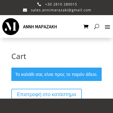
+30 2810 280015

sales.annimarazaki@gmail.com

Cart
Το καλάθι σας είναι προς το παρόν άδειο.
Επιστροφή στο κατάστημα