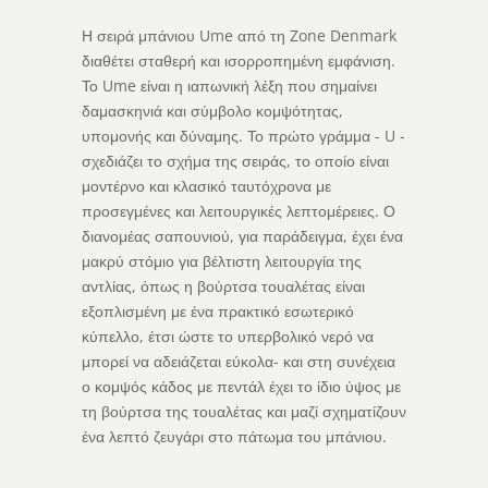
Η σειρά μπάνιου Ume από τη Zone Denmark
διαθέτει σταθερή και ισορροπημένη εμφάνιση.
Το Ume είναι η ιαπωνική λέξη που σημαίνει
δαμασκηνιά και σύμβολο κομψότητας,
υπομονής και δύναμης. Το πρώτο γράμμα - U -
σχεδιάζει το σχήμα της σειράς, το οποίο είναι
μοντέρνο και κλασικό ταυτόχρονα με
προσεγμένες και λειτουργικές λεπτομέρειες. Ο
διανομέας σαπουνιού, για παράδειγμα, έχει ένα
μακρύ στόμιο για βέλτιστη λειτουργία της
αντλίας, όπως η βούρτσα τουαλέτας είναι
εξοπλισμένη με ένα πρακτικό εσωτερικό
κύπελλο, έτσι ώστε το υπερβολικό νερό να
μπορεί να αδειάζεται εύκολα- και στη συνέχεια
ο κομψός κάδος με πεντάλ έχει το ίδιο ύψος με
τη βούρτσα της τουαλέτας και μαζί σχηματίζουν
ένα λεπτό ζευγάρι στο πάτωμα του μπάνιου.