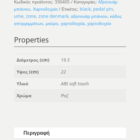
Κωδικός προϊόντος:
330405
Κατηγορίες:
Αξεσουάρ
ποσότητα
μπάνιου
,
Χαρτοδοχεία
Ετικέτες:
black
,
pedal pin
,
ume
,
zone
,
zone denmark
,
αξεσουάρ μπάνιου
,
κάδος
απορριμμάτων
,
μαύρο
,
χαρτοδοχεία
,
χαρτοδοχείο
Properties
Διάμετρος (cm)
19.5
Υψος (cm)
22
Υλικό
ABS soft touch
Χρώμα
Ροζ
Περιγραφή