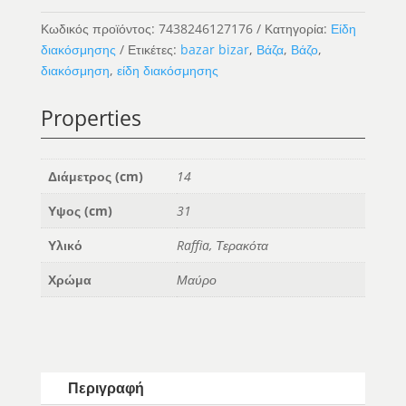
Vase
Κωδικός προϊόντος:
7438246127176
Κατηγορία:
Είδη
-
διακόσμησης
Ετικέτες:
bazar bizar
,
Βάζα
,
Βάζο
,
Black
διακόσμηση
,
είδη διακόσμησης
Natural
-
Properties
L
ποσότητα
Διάμετρος (cm)
14
Υψος (cm)
31
Υλικό
Raffia, Τερακότα
Χρώμα
Μαύρο
Περιγραφή