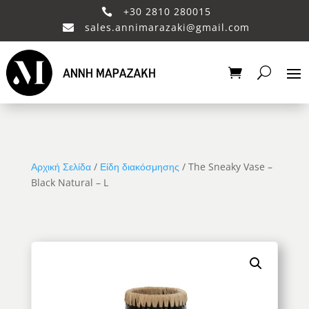
+30 2810 280015

sales.annimarazaki@gmail.com

Αρχική Σελίδα
/
Είδη διακόσμησης
/ The Sneaky Vase –
Black Natural – L