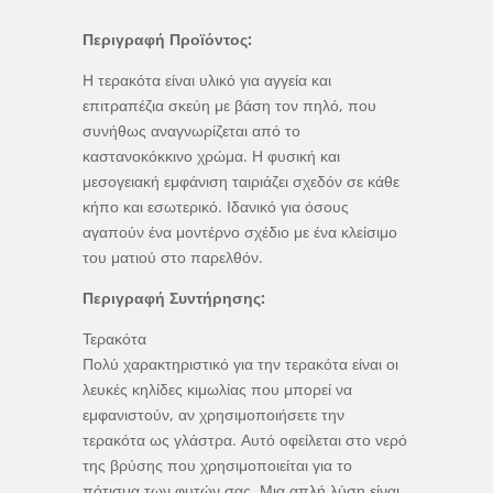
Περιγραφή Προϊόντος:
Η τερακότα είναι υλικό για αγγεία και
επιτραπέζια σκεύη με βάση τον πηλό, που
συνήθως αναγνωρίζεται από το
καστανοκόκκινο χρώμα. Η φυσική και
μεσογειακή εμφάνιση ταιριάζει σχεδόν σε κάθε
κήπο και εσωτερικό. Ιδανικό για όσους
αγαπούν ένα μοντέρνο σχέδιο με ένα κλείσιμο
του ματιού στο παρελθόν.
Περιγραφή Συντήρησης:
Τερακότα
Πολύ χαρακτηριστικό για την τερακότα είναι οι
λευκές κηλίδες κιμωλίας που μπορεί να
εμφανιστούν, αν χρησιμοποιήσετε την
τερακότα ως γλάστρα. Αυτό οφείλεται στο νερό
της βρύσης που χρησιμοποιείται για το
πότισμα των φυτών σας. Μια απλή λύση είναι