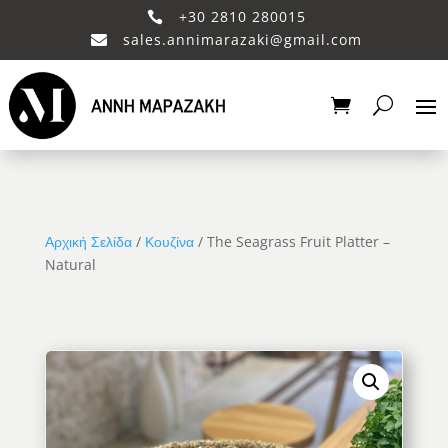
+30 2810 280015

sales.annimarazaki@gmail.com

Αρχική Σελίδα
/
Κουζίνα
/ The Seagrass Fruit Platter –
Natural