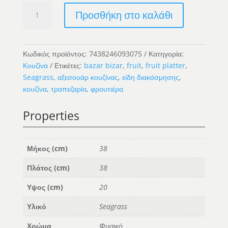
The
Προσθήκη στο καλάθι
Seagrass
Fruit
Platter
-
Κωδικός προϊόντος:
7438246093075
Κατηγορία:
Natural
Κουζίνα
Ετικέτες:
bazar bizar
,
fruit
,
fruit platter
,
ποσότητα
Seagrass
,
αξεσουάρ κουζίνας
,
είδη διακόσμησης
,
κουζίνα
,
τραπεζαρία
,
φρουτιέρα
Properties
Μήκος (cm)
38
Πλάτος (cm)
38
Υψος (cm)
20
Υλικό
Seagrass
Χρώμα
Φυσικό