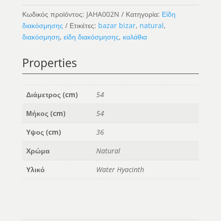
Basket
Κωδικός προϊόντος:
JAHA002N
Κατηγορία:
Είδη
ποσότητα
διακόσμησης
Ετικέτες:
bazar bizar
,
natural
,
διακόσμηση
,
είδη διακόσμησης
,
καλάθια
Properties
Διάμετρος (cm)
54
Μήκος (cm)
54
Υψος (cm)
36
Χρώμα
Natural
Υλικό
Water Hyacinth