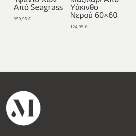
Από Seagrass
Υάκινθο
Νερού 60×60
359,95
€
124,95
€