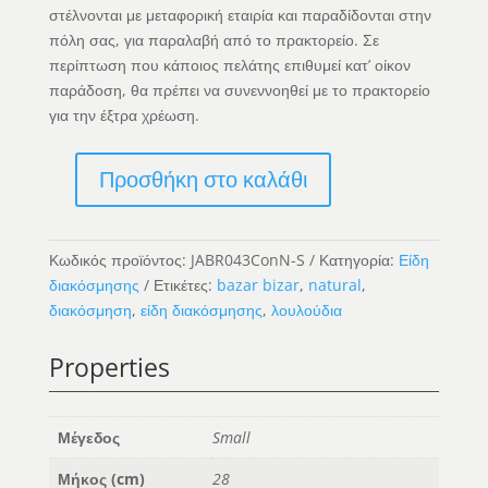
στέλνονται με μεταφορική εταιρία και παραδίδονται στην
πόλη σας, για παραλαβή από το πρακτορείο. Σε
περίπτωση που κάποιος πελάτης επιθυμεί κατ’ οίκον
παράδοση, θα πρέπει να συνεννοηθεί με το πρακτορείο
για την έξτρα χρέωση.
Προσθήκη στο καλάθι
The
Chalk
Low
Κωδικός προϊόντος:
JABR043ConN-S
Κατηγορία:
Είδη
-
διακόσμησης
Ετικέτες:
bazar bizar
,
natural
,
Concrete
διακόσμηση
,
είδη διακόσμησης
,
λουλούδια
Natural
-
Properties
S
ποσότητα
Μέγεδος
Small
Μήκος (cm)
28