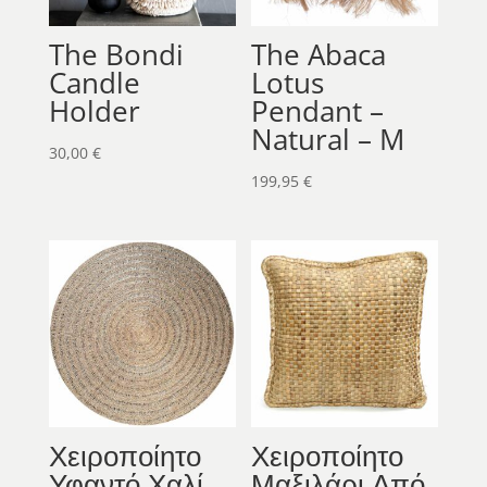
The Bondi
The Abaca
Candle
Lotus
Holder
Pendant –
Natural – M
30,00
€
199,95
€
Χειροποίητο
Χειροποίητο
Υφαντό Χαλί
Μαξιλάρι Από