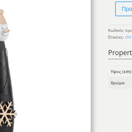
Προ
Χιονάνθρωπ
Με
Χιονονιφάδα
Κωδικός προ
ποσότητα
Ετικέτες:
chr
Propert
Υψος (cm)
Χρώμα