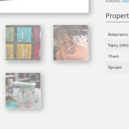
Ετικέτες:
αξε
Propert
Διάμετρος
Υψος (cm)
Υλικό
Χρώμα