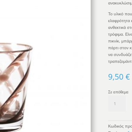
ανακυκλώσιμ
Το υλικό που
ελαφρότητα κ
ανθεκτικά σ
τρόφιμα. Είν
πικνίκ, μπάρ
πάρτι στον κ
να συνδυάζετ
τραπεζομάντι
9,50
€
Σε απόθεμα
Ποτήρι
σπιράλ
-
Καφέ
ποσότητα
Κωδικός προ