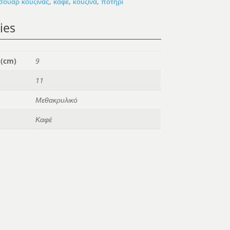
σουάρ κουζίνας
,
καφέ
,
κουζίνα
,
ποτήρι
ies
 (cm)
9
11
Μεθακρυλικό
Καφέ