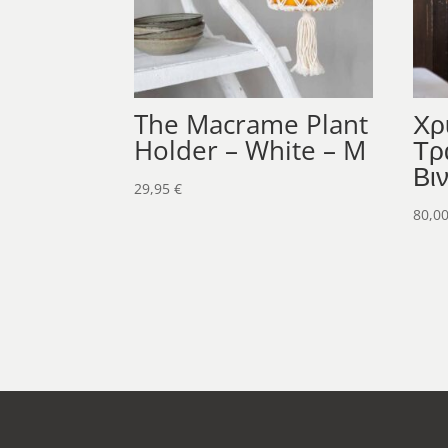
The Macrame Plant
Χρ
Holder – White – M
Τρ
Βι
29,95
€
80,0