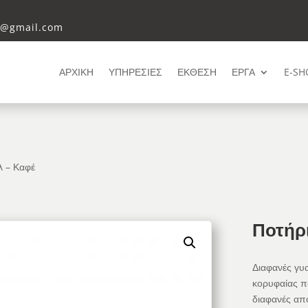
i@gmail.com
ΑΡΧΙΚΗ
ΥΠΗΡΕΣΙΕΣ
ΕΚΘΕΣΗ
ΕΡΓΑ
E-SH
λ – Καφέ
Ποτήρ
Διαφανές γυ
κορυφαίας πο
διαφανές από