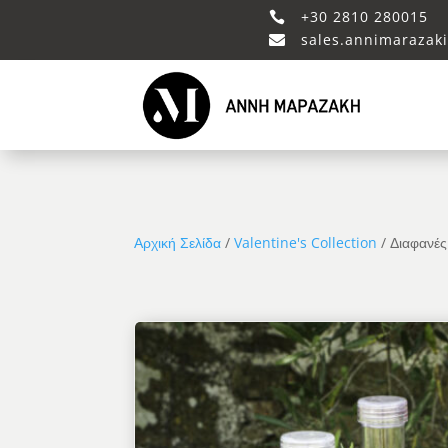
+30 2810 280015

sales.annimarazak

Αρχική Σελίδα
/
Valentine's Collection
/ Διαφανές