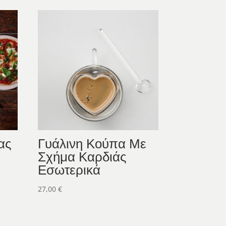
ας
Γυάλινη Κούπα Με
Σχήμα Καρδιάς
Εσωτερικά
27,00
€