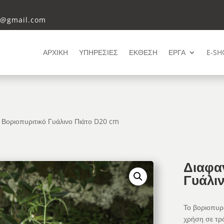
i@gmail.com
ΑΡΧΙΚΗ
ΥΠΗΡΕΣΙΕΣ
ΕΚΘΕΣΗ
ΕΡΓΑ
E-SH
 Βοριοπυριτικό Γυάλινο Πιάτο D20 cm
Διαφα
Γυάλι
Το βοριοπυριτ
χρήση σε τρ