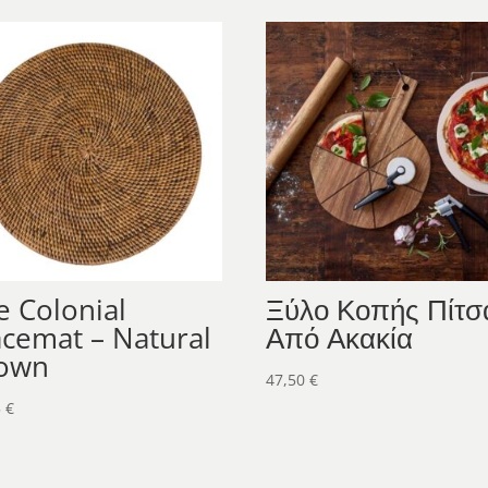
e Colonial
Ξύλο Κοπής Πίτσ
acemat – Natural
Από Ακακία
own
47,50
€
5
€