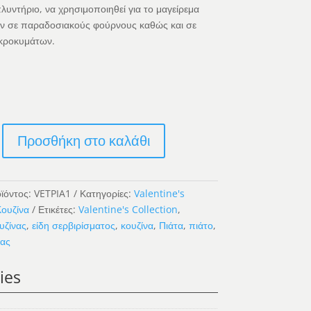
λυντήριο, να χρησιμοποιηθεί για το μαγείρεμα
ν σε παραδοσιακούς φούρνους καθώς και σε
κροκυμάτων.
Προσθήκη στο καλάθι
κό
ϊόντος:
VETPIA1
Κατηγορίες:
Valentine's
ουζίνα
Ετικέτες:
Valentine's Collection
,
υζίνας
,
είδη σερβιρίσματος
,
κουζίνα
,
Πιάτα
,
πιάτο
,
νας
ies