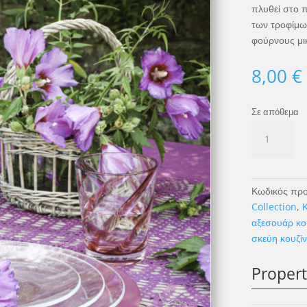
πλυθεί στο π
των τροφίμω
φούρνους μι
8,00
€
Σε απόθεμα
Διαφανές
Βοριοπυριτι
Γυάλινο
Πιάτο
D20
Κωδικός προ
cm
Collection
,
Κ
ποσότητα
αξεσουάρ κο
σκεύη κουζί
Propert