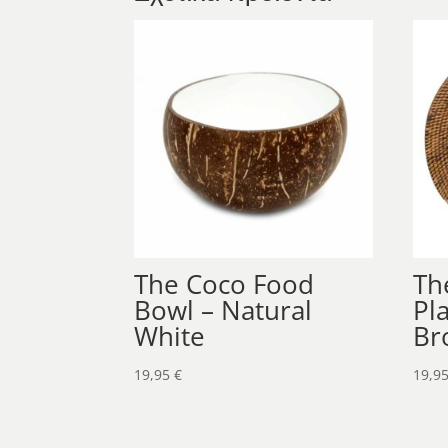
The Coco Food
Th
Bowl – Natural
Pl
White
Br
19,95
€
19,9