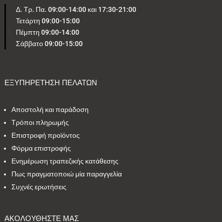
Δ. Τρ. Πα. 09:00-14:00 και 17:30-21:00
Τετάρτη 09:00-15:00
5
1
0
4
1
Πέμπτη 09:00-14:00
Σάββατο 09:00-15:00
2
2
24
1
4
1
2
1
2
1
ΕΞΥΠΗΡΕΤΗΣΗ ΠΕΛΑΤΩΝ
Αποστολή και παράδοση
Εύρος τιμών
Τρόποι πληρωμής
Επιστροφή προϊόντος
37 €
38 €
Φόρμα επιστροφής
Ενημέρωση τραπεζικής κατάθεσης
37
38
Πως πραγματοποιώ μία παραγγελία
Συχνές ερωτήσεις
ΑΚΟΛΟΥΘΗΣΤΕ ΜΑΣ