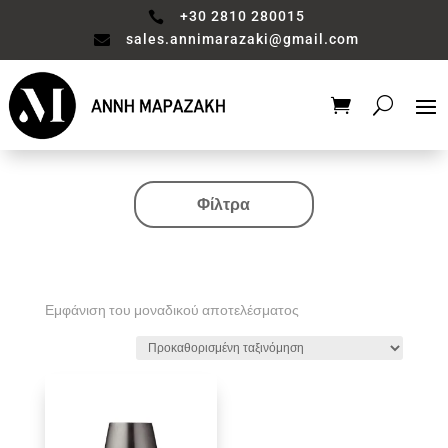
+30 2810 280015

sales.annimarazaki@gmail.com

Φίλτρα
Κατηγορία
Valentine's Collection
Αξεσουάρ μπάνιου
Εμφάνιση του μοναδικού αποτελέσματος
Βάζο
Είδη διακόσμησης
Έπιπλα
Καθιστικό
Κηροπηγιο
Κουζίνα