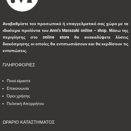
1
0
1
0
0
Αναβαθμίστε τον προσωπικό ή επαγγελματικό σας χώρο με τα
ιδιαίτερα προϊόντα του Anni’s Marazaki online – shop.
Μέσω της
3
0
0
9
0
περιγίησης στο online store θα ανακαλύψετε λύσεις
διακόσμησης οι οποίες θα εντιπωσιάσουν και θα κερδίσουν τις
0
1
3
1
0
εντυπώσεις.
ΠΛΗΡΟΦΟΡΙΕΣ
9
1
5
10
1
Ποιοί είμαστε
1
41
39
13
7
Επικοινωνία
Όροι χρήσης
1
2
9
5
0
Πολιτική Απορρήτου
1
2
0
0
35
ΩΡΑΡΙΟ ΚΑΤΑΣΤΗΜΑΤΟΣ
1
7
1
2
1