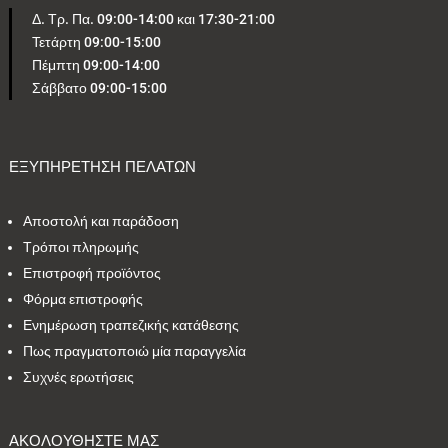
Δ. Τρ. Πα. 09:00-14:00 και 17:30-21:00
Τετάρτη 09:00-15:00
5
1
0
4
1
Πέμπτη 09:00-14:00
Σάββατο 09:00-15:00
2
2
24
1
4
1
2
1
2
1
ΕΞΥΠΗΡΕΤΗΣΗ ΠΕΛΑΤΩΝ
Αποστολή και παράδοση
Εύρος τιμών
Τρόποι πληρωμής
Επιστροφή προϊόντος
4 €
795 €
Φόρμα επιστροφής
Ενημέρωση τραπεζικής κατάθεσης
4
795
Πως πραγματοποιώ μία παραγγελία
Συχνές ερωτήσεις
ΑΚΟΛΟΥΘΗΣΤΕ ΜΑΣ