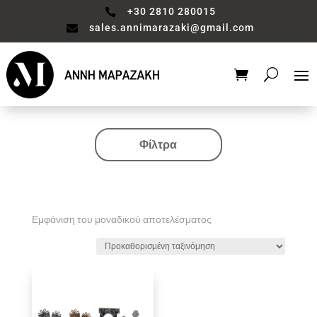
+30 2810 280015

sales.annimarazaki@gmail.com

Φίλτρα
Κατηγορία
Valentine's Collection
Αξεσουάρ μπάνιου
Εμφάνιση του μοναδικού αποτελέσματος
Βάζο
Είδη διακόσμησης
Έπιπλα
Καθιστικό
Κηροπηγιο
Κουζίνα