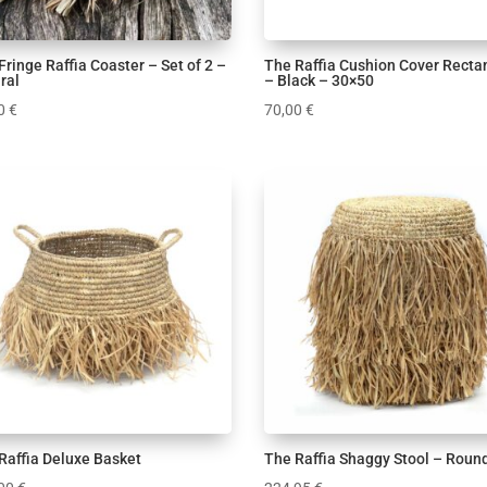
Fringe Raffia Coaster – Set of 2 –
The Raffia Cushion Cover Recta
ral
– Black – 30×50
00
€
70,00
€
Raffia Deluxe Basket
The Raffia Shaggy Stool – Roun