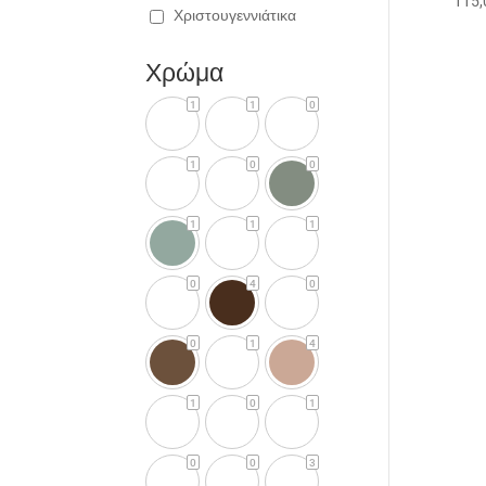
115
Χριστουγεννιάτικα
Χρώμα
1
1
0
1
0
0
1
1
1
0
4
0
0
1
4
1
0
1
0
0
3