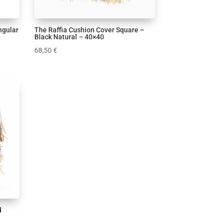
ngular
The Raffia Cushion Cover Square –
Black Natural – 40×40
68,50
€
d