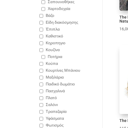
Σαπουνοθήκες
Χαρτοδοχεία
Βάζο
The 
Natu
Είδη διακόσμησης
16,
Έπιπλα
Καθιστικό
Κηροπηγιο
Κουζίνα
Ποτήρια
Κούπα
Κουρτίνες Μπάνιου
Μαξιλάρια
Παιδικό δωμάτιο
Πασχαλινά
Πλατό
Σαλόνι
Τραπεζαρία
Υφάσματα
The 
Φωτισμός