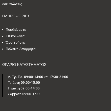
εντυπώσεις.
5
1
0
4
1
ΠΛΗΡΟΦΟΡΙΕΣ
2
2
24
1
4
Ποιοί είμαστε
Επικοινωνία
1
2
1
2
1
Όροι χρήσης
Πολιτική Απορρήτου
Εύρος τιμών
ΩΡΑΡΙΟ ΚΑΤΑΣΤΗΜΑΤΟΣ
120 €
200 €
Δ. Τρ. Πα. 09:00-14:00 και 17:30-21:00
120
200
Τετάρτη 09:00-15:00
Πέμπτη 09:00-14:00
Σάββατο 09:00-15:00