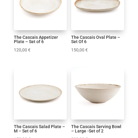
Κούπα
Κουρτίνες Μπάνιου
Μαξιλάρια
Παιδικό δωμάτιο
Πασχαλινά
The Cascais Appetizer
The Cascais Oval Plate –
Plate – Set of 6
Set Of 6
Πλατό
120,00
€
150,00
€
Σαλόνι
Τραπεζαρία
Υφάσματα
Φωτισμός
Χριστουγεννιάτικα
Χρώμα
1
1
0
1
0
0
1
1
1
0
The Cascais Salad Plate –
The Cascais Serving Bowl
M – Set of 6
– Large -Set of 2
4
0
0
1
4