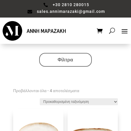
+30 2810 280015

sales.annimarazaki@gmail.com

Φίλτρα
Κατηγορία
Valentine's Collection
Αξεσουάρ μπάνιου
Προβάλλονται όλα - 4 αποτελέσματα
Βάζο
Είδη διακόσμησης
Έπιπλα
Καθιστικό
Κηροπηγιο
Κουζίνα