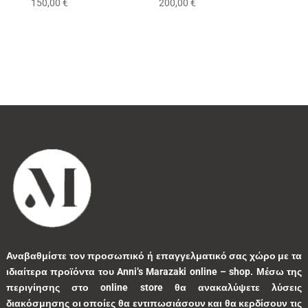
150,00
€
200,00
€
1
0
1
0
0
3
0
0
9
0
0
1
3
1
0
9
1
5
10
1
1
41
39
13
7
1
2
9
5
0
Αναβαθμίστε τον προσωπικό ή επαγγελματικό σας χώρο με τα
1
2
0
0
35
ιδιαίτερα προϊόντα του Anni’s Marazaki online – shop.
Μέσω της
περιγίησης στο online store θα ανακαλύψετε λύσεις
διακόσμησης οι οποίες θα εντιπωσιάσουν και θα κερδίσουν τις
1
7
1
2
1