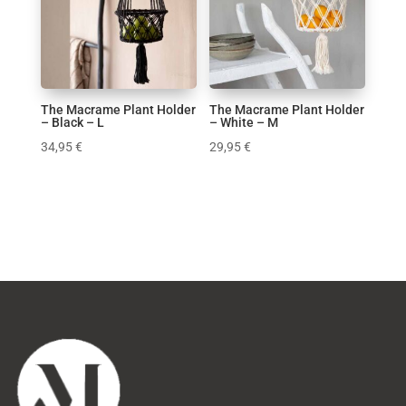
Κούπα
Κουρτίνες Μπάνιου
Μαξιλάρια
Παιδικό δωμάτιο
Πασχαλινά
The Macrame Plant Holder
The Macrame Plant Holder
– Black – L
– White – M
Πλατό
34,95
€
29,95
€
Σαλόνι
Τραπεζαρία
Υφάσματα
Φωτισμός
Χριστουγεννιάτικα
Χρώμα
1
1
0
1
0
0
1
1
1
0
4
0
0
1
4