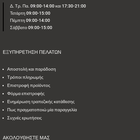
Δ. Τρ. Πα. 09:00-14:00 και 17:30-21:00
Τετάρτη 09:00-15:00
5
1
0
4
1
Πέμπτη 09:00-14:00
Σάββατο 09:00-15:00
2
2
24
1
4
1
2
1
2
1
ΕΞΥΠΗΡΕΤΗΣΗ ΠΕΛΑΤΩΝ
Αποστολή και παράδοση
Εύρος τιμών
Τρόποι πληρωμής
Επιστροφή προϊόντος
29 €
35 €
Φόρμα επιστροφής
Ενημέρωση τραπεζικής κατάθεσης
29
35
Πως πραγματοποιώ μία παραγγελία
Συχνές ερωτήσεις
ΑΚΟΛΟΥΘΗΣΤΕ ΜΑΣ