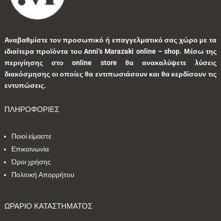
1
0
1
0
0
Αναβαθμίστε τον προσωπικό ή επαγγελματικό σας χώρο με τα
ιδιαίτερα προϊόντα του Anni’s Marazaki online – shop.
Μέσω της
3
0
0
9
0
περιγίησης στο online store θα ανακαλύψετε λύσεις
διακόσμησης οι οποίες θα εντιπωσιάσουν και θα κερδίσουν τις
0
1
3
1
0
εντυπώσεις.
ΠΛΗΡΟΦΟΡΙΕΣ
9
1
5
10
1
Ποιοί είμαστε
1
41
39
13
7
Επικοινωνία
Όροι χρήσης
1
2
9
5
0
Πολιτική Απορρήτου
1
2
0
0
35
ΩΡΑΡΙΟ ΚΑΤΑΣΤΗΜΑΤΟΣ
1
7
1
2
1