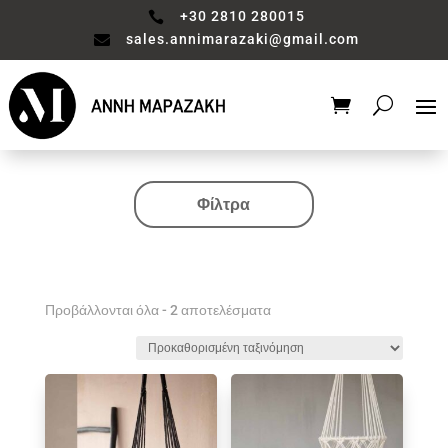
+30 2810 280015

sales.annimarazaki@gmail.com

Φίλτρα
Κατηγορία
Valentine's Collection
Αξεσουάρ μπάνιου
Προβάλλονται όλα - 2 αποτελέσματα
Βάζο
Είδη διακόσμησης
Έπιπλα
Καθιστικό
Κηροπηγιο
Κουζίνα