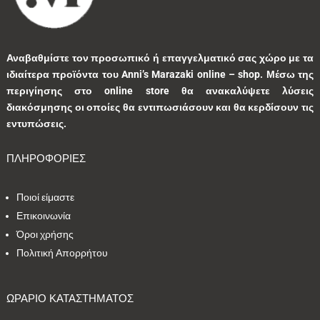
1
0
1
0
0
Αναβαθμίστε τον προσωπικό ή επαγγελματικό σας χώρο με τα
ιδιαίτερα προϊόντα του Anni’s Marazaki online – shop.
Μέσω της
3
0
0
9
0
περιγίησης στο online store θα ανακαλύψετε λύσεις
διακόσμησης οι οποίες θα εντιπωσιάσουν και θα κερδίσουν τις
0
1
3
1
0
εντυπώσεις.
ΠΛΗΡΟΦΟΡΙΕΣ
9
1
5
10
1
Ποιοί είμαστε
1
41
39
13
7
Επικοινωνία
Όροι χρήσης
1
2
9
5
0
Πολιτική Απορρήτου
1
2
0
0
35
ΩΡΑΡΙΟ ΚΑΤΑΣΤΗΜΑΤΟΣ
1
7
1
2
1