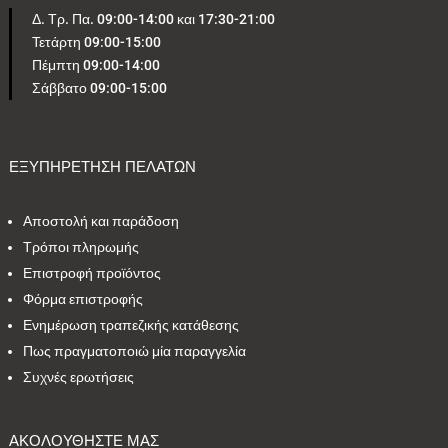
Δ. Τρ. Πα. 09:00-14:00 και 17:30-21:00
Τετάρτη 09:00-15:00
5
1
0
4
1
Πέμπτη 09:00-14:00
Σάββατο 09:00-15:00
2
2
24
1
4
1
2
1
2
1
ΕΞΥΠΗΡΕΤΗΣΗ ΠΕΛΑΤΩΝ
Αποστολή και παράδοση
Εύρος τιμών
Τρόποι πληρωμής
Επιστροφή προϊόντος
4 €
795 €
Φόρμα επιστροφής
Ενημέρωση τραπεζικής κατάθεσης
4
795
Πως πραγματοποιώ μία παραγγελία
Συχνές ερωτήσεις
ΑΚΟΛΟΥΘΗΣΤΕ ΜΑΣ