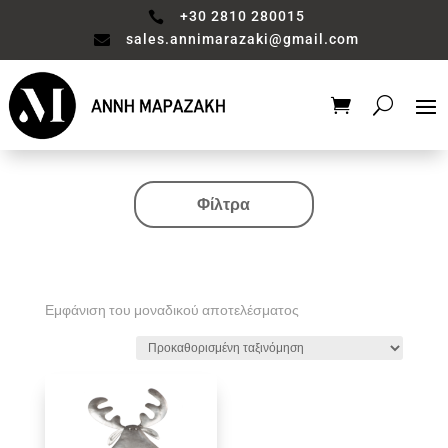
+30 2810 280015

sales.annimarazaki@gmail.com

Φίλτρα
Κατηγορία
Valentine's Collection
Αξεσουάρ μπάνιου
Εμφάνιση του μοναδικού αποτελέσματος
Βάζο
Είδη διακόσμησης
Έπιπλα
Καθιστικό
Κηροπηγιο
Κουζίνα