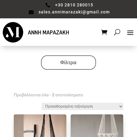
+30 2810 280015

sales.annimarazaki@gmail.com

Φίλτρα
Κατηγορία
Valentine's Collection
Αξεσουάρ μπάνιου
Προβάλλονται όλα - 2 αποτελέσματα
Βάζο
Είδη διακόσμησης
Έπιπλα
Καθιστικό
Κηροπηγιο
Κουζίνα