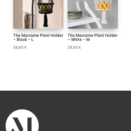
Κούπα
Κουρτίνες Μπάνιου
Μαξιλάρια
Παιδικό δωμάτιο
Πασχαλινά
The Macrame Plant Holder
The Macrame Plant Holder
– Black – L
– White – M
Πλατό
34,95
€
29,95
€
Σαλόνι
Τραπεζαρία
Υφάσματα
Φωτισμός
Χριστουγεννιάτικα
Χρώμα
1
1
0
1
0
0
1
1
1
0
4
0
0
1
4