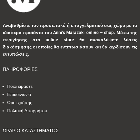
1
0
1
0
0
Αναβαθμίστε τον προσωπικό ή επαγγελματικό σας χώρο με τα
ιδιαίτερα προϊόντα του Anni’s Marazaki online – shop.
Μέσω της
3
0
0
9
0
περιγίησης στο online store θα ανακαλύψετε λύσεις
διακόσμησης οι οποίες θα εντιπωσιάσουν και θα κερδίσουν τις
0
1
3
1
0
εντυπώσεις.
ΠΛΗΡΟΦΟΡΙΕΣ
9
1
5
10
1
Ποιοί είμαστε
1
41
39
13
7
Επικοινωνία
Όροι χρήσης
1
2
9
5
0
Πολιτική Απορρήτου
1
2
0
0
35
ΩΡΑΡΙΟ ΚΑΤΑΣΤΗΜΑΤΟΣ
1
7
1
2
1