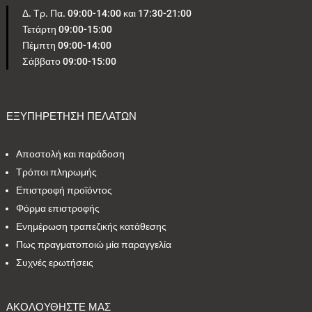
Δ. Τρ. Πα. 09:00-14:00 και 17:30-21:00
Τετάρτη 09:00-15:00
5
1
0
4
1
Πέμπτη 09:00-14:00
Σάββατο 09:00-15:00
2
2
24
1
4
1
2
1
2
1
ΕΞΥΠΗΡΕΤΗΣΗ ΠΕΛΑΤΩΝ
Αποστολή και παράδοση
Εύρος τιμών
Τρόποι πληρωμής
Επιστροφή προϊόντος
29 €
35 €
Φόρμα επιστροφής
Ενημέρωση τραπεζικής κατάθεσης
29
35
Πως πραγματοποιώ μία παραγγελία
Συχνές ερωτήσεις
ΑΚΟΛΟΥΘΗΣΤΕ ΜΑΣ