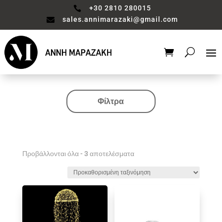
+30 2810 280015

sales.annimarazaki@gmail.com

Φίλτρα
Κατηγορία
Valentine's Collection
Αξεσουάρ μπάνιου
Προβάλλονται όλα - 3 αποτελέσματα
Βάζο
Είδη διακόσμησης
Έπιπλα
Καθιστικό
Κηροπηγιο
Κουζίνα