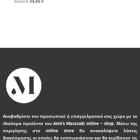
Original
Η
40,00
€
34,00
€
price
τρέχουσα
was:
τιμή
1
0
1
0
0
40,00 €.
είναι:
34,00 €.
3
0
0
9
0
0
1
3
1
0
9
1
5
10
1
1
41
39
13
7
1
2
9
5
0
Αναβαθμίστε τον προσωπικό ή επαγγελματικό σας χώρο με τα
1
2
0
0
35
ιδιαίτερα προϊόντα του Anni’s Marazaki online – shop.
Μέσω της
περιγίησης στο online store θα ανακαλύψετε λύσεις
διακόσμησης οι οποίες θα εντιπωσιάσουν και θα κερδίσουν τις
1
7
1
2
1