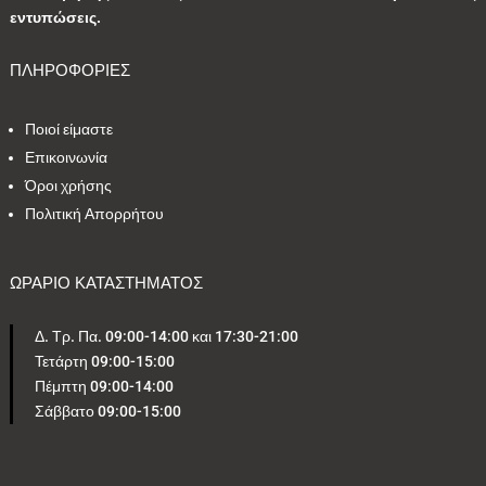
εντυπώσεις.
5
1
0
4
1
ΠΛΗΡΟΦΟΡΙΕΣ
2
2
24
1
4
Ποιοί είμαστε
Επικοινωνία
1
2
1
2
1
Όροι χρήσης
Πολιτική Απορρήτου
Εύρος τιμών
ΩΡΑΡΙΟ ΚΑΤΑΣΤΗΜΑΤΟΣ
18 €
243 €
Δ. Τρ. Πα. 09:00-14:00 και 17:30-21:00
18
243
Τετάρτη 09:00-15:00
Πέμπτη 09:00-14:00
Σάββατο 09:00-15:00