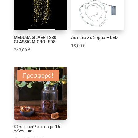
Κούπα
Κουρτίνες Μπάνιου
Μαξιλάρια
Παιδικό δωμάτιο
Πασχαλινά
MEDUSA SILVER 1280
Αστέρια Σε Σύρμα – LED
CLASSIC MICROLEDS
Πλατό
18,00
€
243,00
€
Σαλόνι
Τραπεζαρία
Υφάσματα
Φωτισμός
Προσφορά!
Χριστουγεννιάτικα
Χρώμα
1
1
0
1
0
0
1
1
1
0
Κλαδί ευκάλυπτου με 16
φώτα Led
4
0
0
1
4