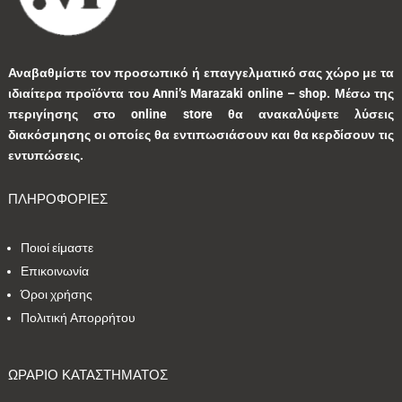
1
0
1
0
0
Αναβαθμίστε τον προσωπικό ή επαγγελματικό σας χώρο με τα
ιδιαίτερα προϊόντα του Anni’s Marazaki online – shop.
Μέσω της
3
0
0
9
0
περιγίησης στο online store θα ανακαλύψετε λύσεις
διακόσμησης οι οποίες θα εντιπωσιάσουν και θα κερδίσουν τις
0
1
3
1
0
εντυπώσεις.
ΠΛΗΡΟΦΟΡΙΕΣ
9
1
5
10
1
Ποιοί είμαστε
1
41
39
13
7
Επικοινωνία
Όροι χρήσης
1
2
9
5
0
Πολιτική Απορρήτου
1
2
0
0
35
ΩΡΑΡΙΟ ΚΑΤΑΣΤΗΜΑΤΟΣ
1
7
1
2
1