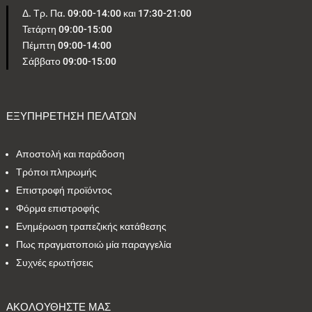
Δ. Τρ. Πα. 09:00-14:00 και 17:30-21:00
Τετάρτη 09:00-15:00
5
1
0
4
1
Πέμπτη 09:00-14:00
Σάββατο 09:00-15:00
2
2
24
1
4
1
2
1
2
1
ΕΞΥΠΗΡΕΤΗΣΗ ΠΕΛΑΤΩΝ
Αποστολή και παράδοση
Εύρος τιμών
Τρόποι πληρωμής
Επιστροφή προϊόντος
11 €
61 €
Φόρμα επιστροφής
Ενημέρωση τραπεζικής κατάθεσης
11
61
Πως πραγματοποιώ μία παραγγελία
Συχνές ερωτήσεις
ΑΚΟΛΟΥΘΗΣΤΕ ΜΑΣ