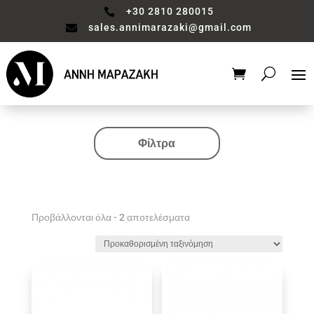
+30 2810 280015

sales.annimarazaki@gmail.com

Φίλτρα
Κατηγορία
Valentine's Collection
Αξεσουάρ μπάνιου
Προβάλλονται όλα - 2 αποτελέσματα
Βάζο
Είδη διακόσμησης
Έπιπλα
Καθιστικό
Κηροπηγιο
Κουζίνα