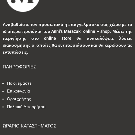
1
0
1
0
0
Αναβαθμίστε τον προσωπικό ή επαγγελματικό σας χώρο με τα
ιδιαίτερα προϊόντα του Anni’s Marazaki online – shop.
Μέσω της
3
0
0
9
0
περιγίησης στο online store θα ανακαλύψετε λύσεις
διακόσμησης οι οποίες θα εντιπωσιάσουν και θα κερδίσουν τις
0
1
3
1
0
εντυπώσεις.
ΠΛΗΡΟΦΟΡΙΕΣ
9
1
5
10
1
Ποιοί είμαστε
1
41
39
13
7
Επικοινωνία
Όροι χρήσης
1
2
9
5
0
Πολιτική Απορρήτου
1
2
0
0
35
ΩΡΑΡΙΟ ΚΑΤΑΣΤΗΜΑΤΟΣ
1
7
1
2
1