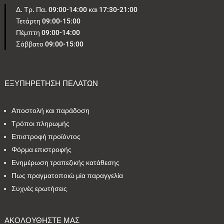
Δ. Τρ. Πα. 09:00-14:00 και 17:30-21:00
Τετάρτη 09:00-15:00
5
1
0
4
1
Πέμπτη 09:00-14:00
Σάββατο 09:00-15:00
2
2
24
1
4
1
2
1
2
1
ΕΞΥΠΗΡΕΤΗΣΗ ΠΕΛΑΤΩΝ
Αποστολή και παράδοση
Εύρος τιμών
Τρόποι πληρωμής
Επιστροφή προϊόντος
4 €
795 €
Φόρμα επιστροφής
Ενημέρωση τραπεζικής κατάθεσης
4
795
Πως πραγματοποιώ μία παραγγελία
Συχνές ερωτήσεις
ΑΚΟΛΟΥΘΗΣΤΕ ΜΑΣ