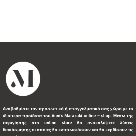
1
0
1
0
0
3
0
0
9
0
0
1
3
1
0
9
1
5
10
1
1
41
39
13
7
1
2
9
5
0
Αναβαθμίστε τον προσωπικό ή επαγγελματικό σας χώρο με τα
ιδιαίτερα προϊόντα του Anni’s Marazaki online – shop.
Μέσω της
1
2
0
0
35
περιγίησης στο online store θα ανακαλύψετε λύσεις
διακόσμησης οι οποίες θα εντιπωσιάσουν και θα κερδίσουν τις
1
7
1
2
1