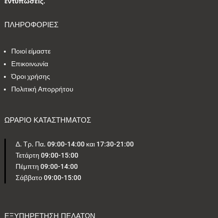
εντυπώσεις.
5
1
0
4
1
ΠΛΗΡΟΦΟΡΙΕΣ
2
2
24
1
4
Ποιοί είμαστε
Επικοινωνία
Όροι χρήσης
1
2
1
2
1
Πολιτική Απορρήτου
Εύρος τιμών
ΩΡΑΡΙΟ ΚΑΤΑΣΤΗΜΑΤΟΣ
51 €
85 €
Δ. Τρ. Πα. 09:00-14:00 και 17:30-21:00
Τετάρτη 09:00-15:00
51
85
Πέμπτη 09:00-14:00
Σάββατο 09:00-15:00
ΕΞΥΠΗΡΕΤΗΣΗ ΠΕΛΑΤΩΝ