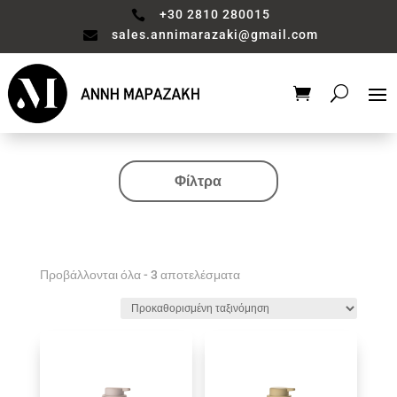
+30 2810 280015

sales.annimarazaki@gmail.com

Φίλτρα
Κατηγορία
Valentine's Collection
Αξεσουάρ μπάνιου
Προβάλλονται όλα - 3 αποτελέσματα
Βάζο
Είδη διακόσμησης
Έπιπλα
Καθιστικό
Κηροπηγιο
Κουζίνα