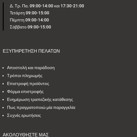
Δ. Τρ. Πα. 09:00-14:00 και 17:30-21:00
Τετάρτη 09:00-15:00
5
1
0
4
1
Πέμπτη 09:00-14:00
Σάββατο 09:00-15:00
2
2
24
1
4
1
2
1
2
1
ΕΞΥΠΗΡΕΤΗΣΗ ΠΕΛΑΤΩΝ
Αποστολή και παράδοση
Εύρος τιμών
Τρόποι πληρωμής
Επιστροφή προϊόντος
4 €
795 €
Φόρμα επιστροφής
Ενημέρωση τραπεζικής κατάθεσης
4
795
Πως πραγματοποιώ μία παραγγελία
Συχνές ερωτήσεις
ΑΚΟΛΟΥΘΗΣΤΕ ΜΑΣ