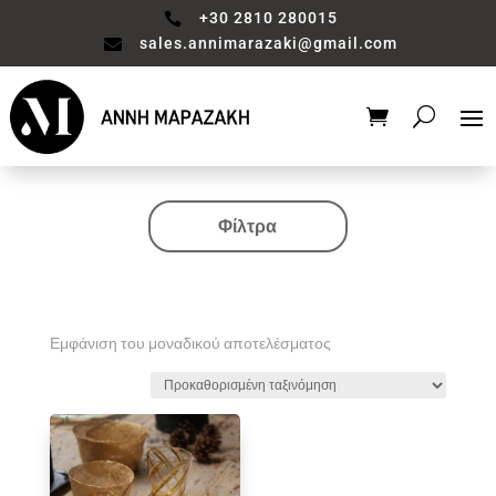
+30 2810 280015

sales.annimarazaki@gmail.com

Φίλτρα
Κατηγορία
Valentine's Collection
Αξεσουάρ μπάνιου
Εμφάνιση του μοναδικού αποτελέσματος
Βάζο
Είδη διακόσμησης
Έπιπλα
Καθιστικό
Κηροπηγιο
Κουζίνα