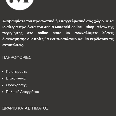
1
0
1
0
0
Αναβαθμίστε τον προσωπικό ή επαγγελματικό σας χώρο με τα
ιδιαίτερα προϊόντα του Anni’s Marazaki online – shop.
Μέσω της
3
0
0
9
0
περιγίησης στο online store θα ανακαλύψετε λύσεις
διακόσμησης οι οποίες θα εντιπωσιάσουν και θα κερδίσουν τις
0
1
3
1
0
εντυπώσεις.
ΠΛΗΡΟΦΟΡΙΕΣ
9
1
5
10
1
Ποιοί είμαστε
1
41
39
13
7
Επικοινωνία
Όροι χρήσης
1
2
9
5
0
Πολιτική Απορρήτου
1
2
0
0
35
ΩΡΑΡΙΟ ΚΑΤΑΣΤΗΜΑΤΟΣ
1
7
1
2
1