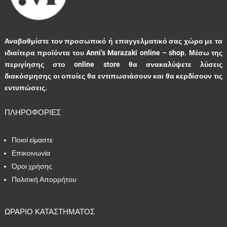
1
0
1
0
0
Αναβαθμίστε τον προσωπικό ή επαγγελματικό σας χώρο με τα
ιδιαίτερα προϊόντα του Anni’s Marazaki online – shop.
Μέσω της
3
0
0
9
0
περιγίησης στο online store θα ανακαλύψετε λύσεις
διακόσμησης οι οποίες θα εντιπωσιάσουν και θα κερδίσουν τις
0
1
3
1
0
εντυπώσεις.
ΠΛΗΡΟΦΟΡΙΕΣ
9
1
5
10
1
Ποιοί είμαστε
1
41
39
13
7
Επικοινωνία
Όροι χρήσης
1
2
9
5
0
Πολιτική Απορρήτου
1
2
0
0
35
ΩΡΑΡΙΟ ΚΑΤΑΣΤΗΜΑΤΟΣ
1
7
1
2
1