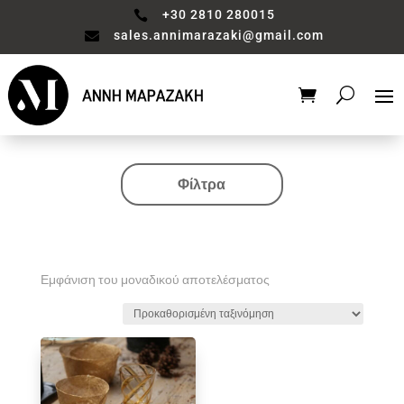
+30 2810 280015

sales.annimarazaki@gmail.com

Φίλτρα
Κατηγορία
Valentine's Collection
Αξεσουάρ μπάνιου
Εμφάνιση του μοναδικού αποτελέσματος
Βάζο
Είδη διακόσμησης
Έπιπλα
Καθιστικό
Κηροπηγιο
Κουζίνα