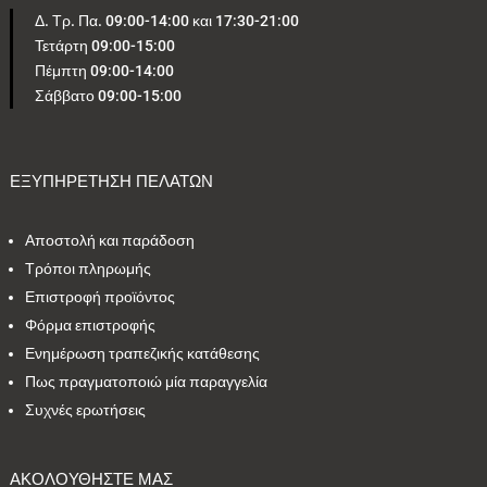
Δ. Τρ. Πα. 09:00-14:00 και 17:30-21:00
Τετάρτη 09:00-15:00
5
1
0
4
1
Πέμπτη 09:00-14:00
Σάββατο 09:00-15:00
2
2
24
1
4
1
2
1
2
1
ΕΞΥΠΗΡΕΤΗΣΗ ΠΕΛΑΤΩΝ
Αποστολή και παράδοση
Εύρος τιμών
Τρόποι πληρωμής
Επιστροφή προϊόντος
4 €
795 €
Φόρμα επιστροφής
Ενημέρωση τραπεζικής κατάθεσης
4
795
Πως πραγματοποιώ μία παραγγελία
Συχνές ερωτήσεις
ΑΚΟΛΟΥΘΗΣΤΕ ΜΑΣ