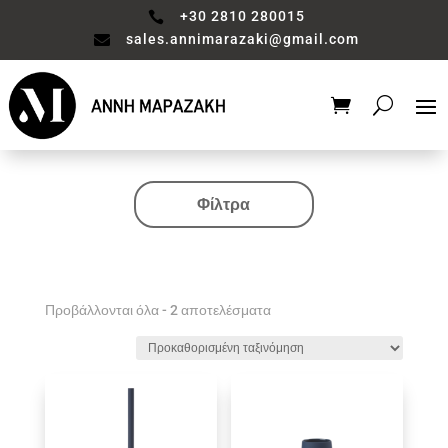
+30 2810 280015

sales.annimarazaki@gmail.com

Φίλτρα
Κατηγορία
Valentine's Collection
Αξεσουάρ μπάνιου
Προβάλλονται όλα - 2 αποτελέσματα
Βάζο
Είδη διακόσμησης
Έπιπλα
Καθιστικό
Κηροπηγιο
Κουζίνα