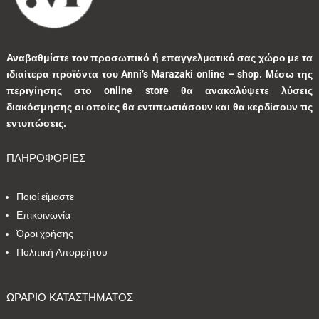
1
0
1
0
0
Αναβαθμίστε τον προσωπικό ή επαγγελματικό σας χώρο με τα
ιδιαίτερα προϊόντα του Anni’s Marazaki online – shop.
Μέσω της
3
0
0
9
0
περιγίησης στο online store θα ανακαλύψετε λύσεις
διακόσμησης οι οποίες θα εντιπωσιάσουν και θα κερδίσουν τις
0
1
3
1
0
εντυπώσεις.
ΠΛΗΡΟΦΟΡΙΕΣ
9
1
5
10
1
Ποιοί είμαστε
1
41
39
13
7
Επικοινωνία
Όροι χρήσης
1
2
9
5
0
Πολιτική Απορρήτου
1
2
0
0
35
ΩΡΑΡΙΟ ΚΑΤΑΣΤΗΜΑΤΟΣ
1
7
1
2
1