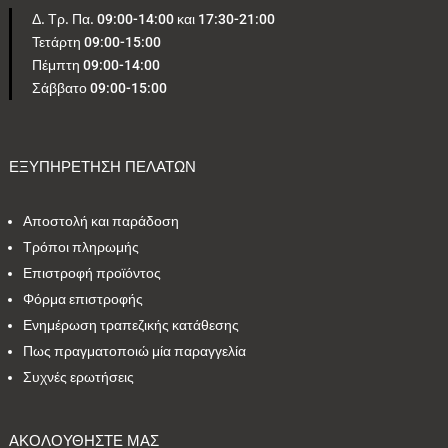
Δ. Τρ. Πα. 09:00-14:00 και 17:30-21:00
Τετάρτη 09:00-15:00
5
1
0
4
1
Πέμπτη 09:00-14:00
Σάββατο 09:00-15:00
2
2
24
1
4
1
2
1
2
1
ΕΞΥΠΗΡΕΤΗΣΗ ΠΕΛΑΤΩΝ
Αποστολή και παράδοση
Εύρος τιμών
Τρόποι πληρωμής
Επιστροφή προϊόντος
23 €
53 €
Φόρμα επιστροφής
Ενημέρωση τραπεζικής κατάθεσης
23
53
Πως πραγματοποιώ μία παραγγελία
Συχνές ερωτήσεις
ΑΚΟΛΟΥΘΗΣΤΕ ΜΑΣ