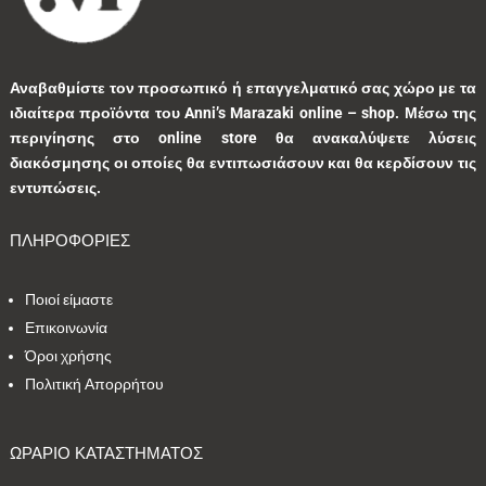
1
0
1
0
0
Αναβαθμίστε τον προσωπικό ή επαγγελματικό σας χώρο με τα
ιδιαίτερα προϊόντα του Anni’s Marazaki online – shop.
Μέσω της
3
0
0
9
0
περιγίησης στο online store θα ανακαλύψετε λύσεις
διακόσμησης οι οποίες θα εντιπωσιάσουν και θα κερδίσουν τις
0
1
3
1
0
εντυπώσεις.
ΠΛΗΡΟΦΟΡΙΕΣ
9
1
5
10
1
Ποιοί είμαστε
1
41
39
13
7
Επικοινωνία
Όροι χρήσης
1
2
9
5
0
Πολιτική Απορρήτου
1
2
0
0
35
ΩΡΑΡΙΟ ΚΑΤΑΣΤΗΜΑΤΟΣ
1
7
1
2
1