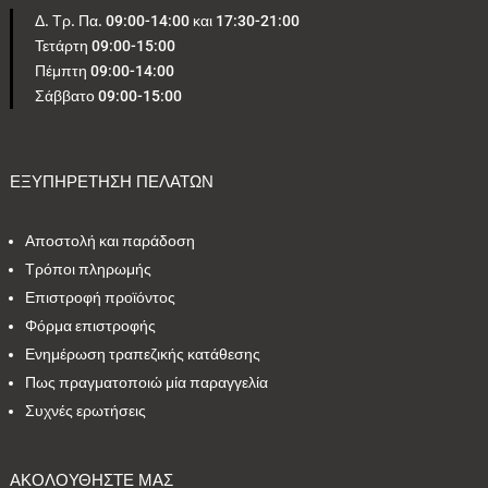
Δ. Τρ. Πα. 09:00-14:00 και 17:30-21:00
Τετάρτη 09:00-15:00
5
1
0
4
1
Πέμπτη 09:00-14:00
Σάββατο 09:00-15:00
2
2
24
1
4
1
2
1
2
1
ΕΞΥΠΗΡΕΤΗΣΗ ΠΕΛΑΤΩΝ
Αποστολή και παράδοση
Εύρος τιμών
Τρόποι πληρωμής
Επιστροφή προϊόντος
4 €
795 €
Φόρμα επιστροφής
Ενημέρωση τραπεζικής κατάθεσης
4
795
Πως πραγματοποιώ μία παραγγελία
Συχνές ερωτήσεις
ΑΚΟΛΟΥΘΗΣΤΕ ΜΑΣ