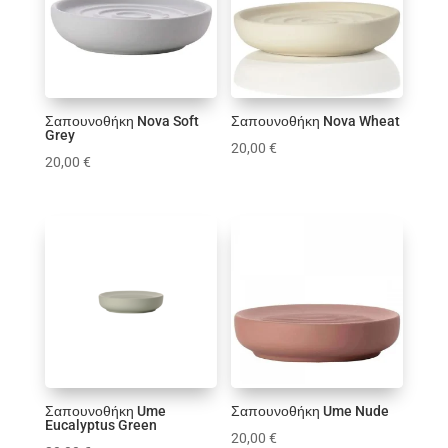
Σαπουνοθήκες
Χαρτοδοχεία
Χρώμα
Σαπουνοθήκη Nova Soft
Σαπουνοθήκη Nova Wheat
1
1
1
1
1
Grey
20,00
€
20,00
€
1
Εύρος τιμών
4 €
795 €
4
795
Σαπουνοθήκη Ume
Σαπουνοθήκη Ume Nude
Eucalyptus Green
20,00
€