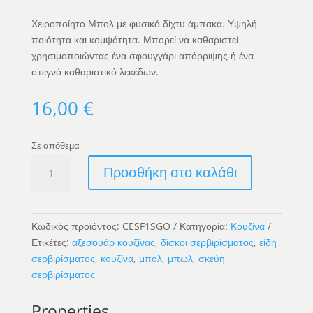
Χειροποίητο Μπολ με φυσικό δίχτυ άμπακα. Υψηλή
ποιότητα και κομψότητα. Μπορεί να καθαριστεί
χρησιμοποιώντας ένα σφουγγάρι απόρριψης ή ένα
στεγνό καθαριστικό λεκέδων.
16,00
€
Σε απόθεμα
Χρυσό
Προσθήκη στο καλάθι
Μπολ
Με
Φυσικό
Δίχτυ
Κωδικός προϊόντος:
CESF1SGO
Κατηγορία:
Κουζίνα
Abaca
Ετικέτες:
αξεσουάρ κουζίνας
,
δίσκοι σερβιρίσματος
,
είδη
ποσότητα
σερβιρίσματος
,
κουζίνα
,
μπολ
,
μπωλ
,
σκεύη
σερβιρίσματος
Properties