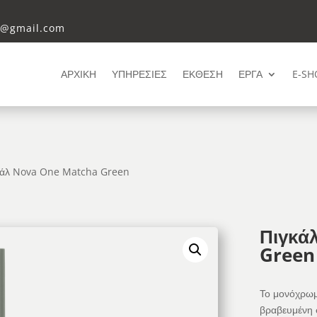
i@gmail.com
ΑΡΧΙΚΗ
ΥΠΗΡΕΣΙΕΣ
ΕΚΘΕΣΗ
ΕΡΓΑ
E-SH
κάλ Nova One Matcha Green
Πιγκά
Green
Το μονόχρωμ
βραβευμένη 