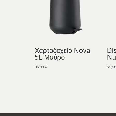
Χαρτοδοχείο Nova
Di
5L Μαύρο
Nu
85,00
€
51,5