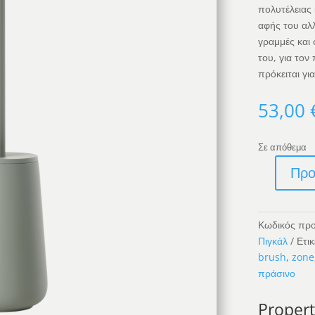
πολυτέλειας 
αφής του αλ
γραμμές και 
του, για τον
πρόκειται γ
53,00
Σε απόθεμα
Προ
Πιγκάλ
Nova
One
Κωδικός προ
Matcha
Πιγκάλ
Ετικ
Green
brush
,
zone
ποσότητα
πράσινο
Propert