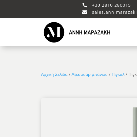
+30 2810 280015

sales.annimarazak

Αρχική Σελίδα
/
Αξεσουάρ μπάνιου
/
Πιγκάλ
/ Πιγ