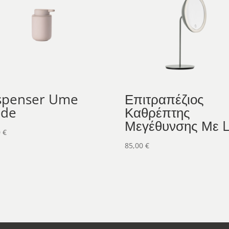
spenser Ume
Επιτραπέζιος
de
Καθρέπτης
Μεγέθυνσης Με 
0
€
85,00
€