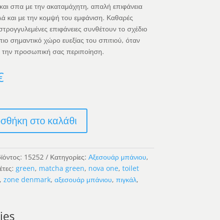
και σπα με την ακαταμάχητη, απαλή επιφάνεια
λά και με την κομψή του εμφάνιση. Καθαρές
στρογγυλεμένες επιφάνειες συνθέτουν το σχέδιο
 πιο σημαντικό χώρο ευεξίας του σπιτιού, όταν
ια την προσωπική σας περιποίηση.
€
σθήκη στο καλάθι
ϊόντος:
15252
Κατηγορίες:
Αξεσουάρ μπάνιου
,
έτες:
green
,
matcha green
,
nova one
,
toilet
,
zone denmark
,
αξεσουάρ μπάνιου
,
πιγκάλ
,
ies