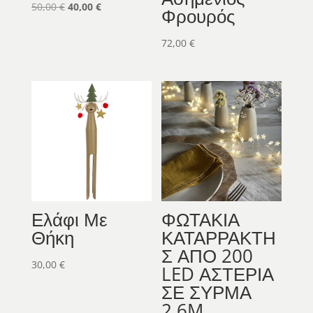
Original
Η
50,00
€
40,00
€
Φρουρός
price
τρέχουσα
was:
τιμή
72,00
€
50,00 €.
είναι:
40,00 €.
Ελάφι Με
ΦΩΤΑΚΙΑ
Θήκη
ΚΑΤΑΡΡΑΚΤΗ
Σ ΑΠΟ 200
30,00
€
LED ΑΣΤΕΡΙΑ
ΣΕ ΣΥΡΜΑ
2.6M