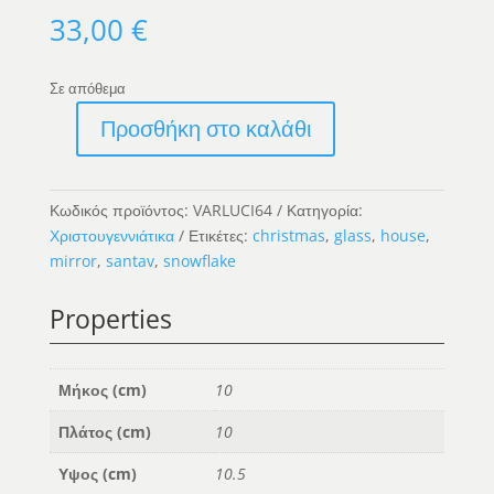
33,00
€
Σε απόθεμα
Προσθήκη στο καλάθι
Γυάλινο
Σπίτι
Καθρέφτη
Κωδικός προϊόντος:
VARLUCI64
Κατηγορία:
ποσότητα
Χριστουγεννιάτικα
Ετικέτες:
christmas
,
glass
,
house
,
mirror
,
santav
,
snowflake
Properties
Μήκος (cm)
10
Πλάτος (cm)
10
Υψος (cm)
10.5